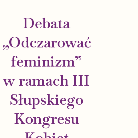
Debata
„Odczarować
feminizm”
w ramach III
Słupskiego
Kongresu
Kobiet