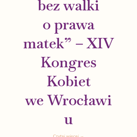
bez walki
o prawa
matek” – XIV
Kongres
Kobiet
we Wrocławi
u
Czytaj więcej →