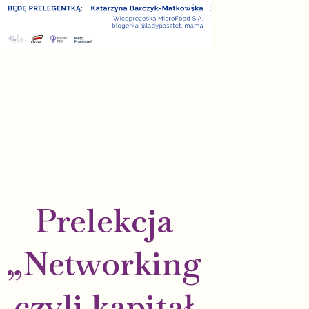
Prelekcja
„Networking
czyli kapitał