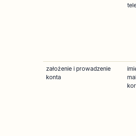
tel
założenie i prowadzenie
imi
konta
mai
ko