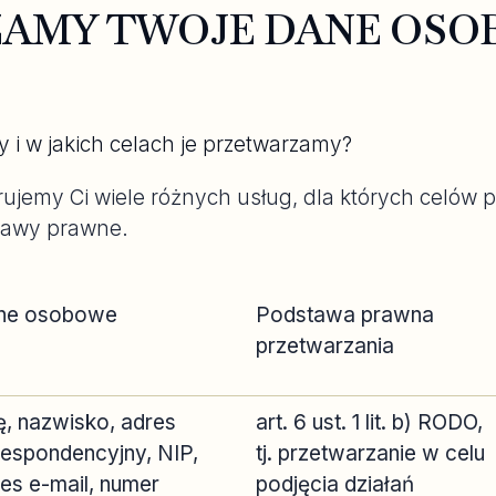
ZAMY TWOJE DANE OSO
?
i w jakich celach je przetwarzamy?
erujemy Ci wiele różnych usług, dla których celó
tawy prawne.
ne osobowe
Podstawa prawna
przetwarzania
ę, nazwisko, adres
art. 6 ust. 1 lit. b) RODO,
espondencyjny, NIP,
tj. przetwarzanie w celu
es e-mail, numer
podjęcia działań