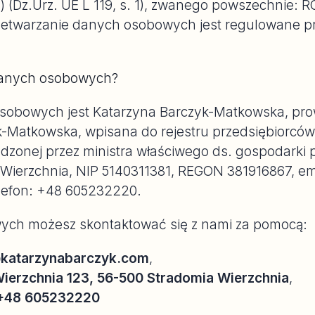
 (Dz.Urz. UE L 119, s. 1), zwanego powszechnie: 
etwarzanie danych osobowych jest regulowane pr
 danych osobowych?
sobowych jest Katarzyna Barczyk-Matkowska, pro
-Matkowska, wpisana do rejestru przedsiębiorców C
adzonej przez ministra właściwego ds. gospodarki
 Wierzchnia, NIP 5140311381, REGON 381916867, em
lefon: +48 605232220.
ych możesz skontaktować się z nami za pomocą:
katarzynabarczyk.com
,
ierzchnia 123, 56-500 Stradomia Wierzchnia
,
+48 605232220