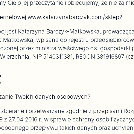
ię o jej przeczytanie i obiecujemy, że nie zajmie C
internetowej www.katarzynabarczyk.com/sklep?
wej jest Katarzyna Barczyk-Matkowska, prowadząc
-Matkowska, wpisana do rejestru przedsiębiorców C
adzonej przez ministra właściwego ds. gospodarki
Wierzchnia, NIP 5140311381, REGON 381916867 (czy
E
arzanie Twoich danych osobowych?
zbierane i przetwarzane zgodnie z przepisami Ro
9 z 27.04.2016 r. w sprawie ochrony osób fizyczn
obodnego przepływu takich danych oraz uchylen