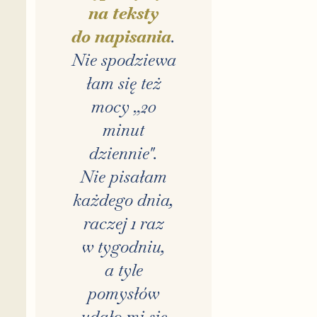
na teksty
do napisania
.
Nie spodziewa
łam się też
mocy „20
minut
dziennie".
Nie pisałam
każdego dnia,
raczej 1 raz
w tygodniu,
a tyle
pomysłów
udało mi się