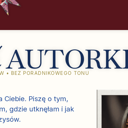
k
AUTORK
ÓW • BEZ PORADNIKOWEGO TONU
 Ciebie. Piszę o tym,
m, gdzie utknęłam i jak
zysów.