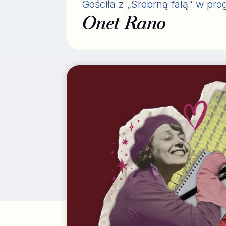
Gościła z „Srebrną falą" w pro
Onet Rano