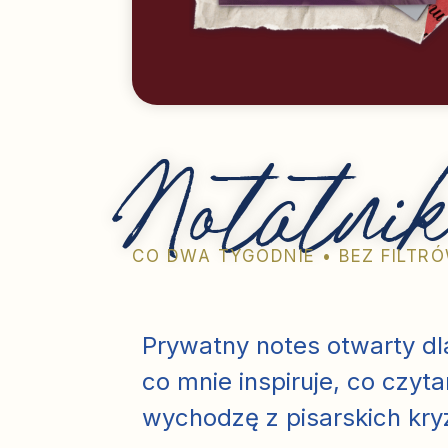
Notatni
CO DWA TYGODNIE • BEZ FILTR
Prywatny notes otwarty dla
co mnie inspiruje, co czyta
wychodzę z pisarskich kry