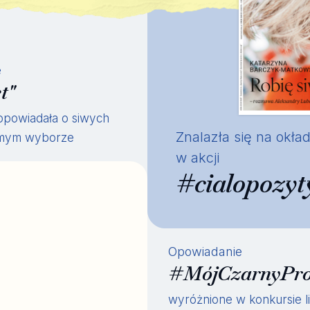
e
t"
opowiadała o siwych
Znalazła się na okł
omym wyborze
w akcji
#cialopozy
Opowiadanie
#MójCzarnyPro
wyróżnione w konkursie lit