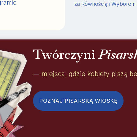
gramie
za Równością i Wyborem
Twórczyni
Pisars
— miejsca, gdzie kobiety piszą b
POZNAJ PISARSKĄ WIOSKĘ