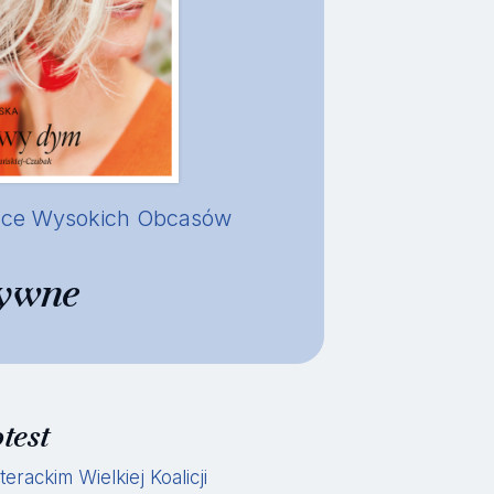
adce Wysokich Obcasów
tywne
test
erackim Wielkiej Koalicji