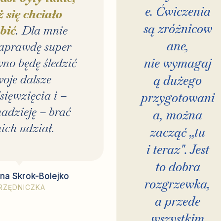
e. Ćwiczenia
ż się chciało
są zróżnicow
obić
. Dla mnie
ane,
naprawdę super
wno będę śledzić
nie wymagaj
oje dalsze
ą dużego
sięwzięcia i –
przygotowani
dzieję – brać
a, można
ich udział.
zacząć „tu
i teraz". Jest
to dobra
na Skrok-Bolejko
rozgrzewka,
RZĘDNICZKA
a przede
wszystkim