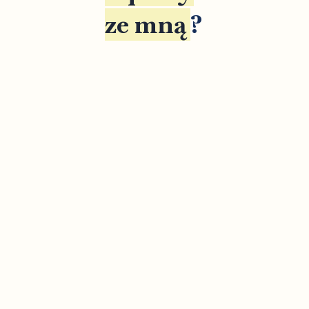
ze mną
?