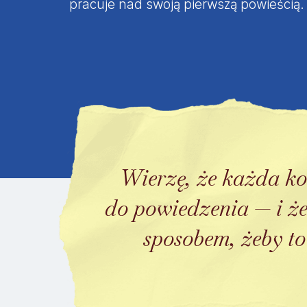
pracuje nad swoją pierwszą powieścią.
Wierzę, że każda k
do powiedzenia — i że
sposobem, żeby to