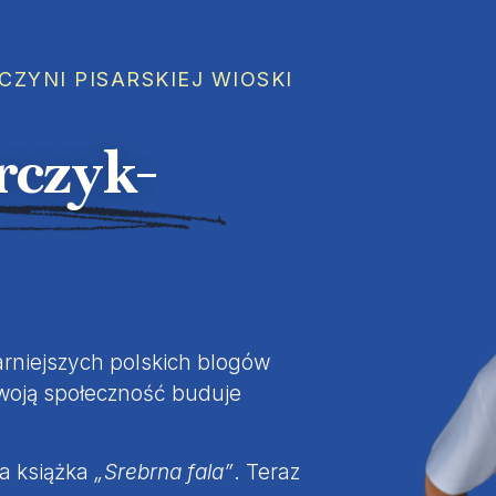
ZYNI PISARSKIEJ WIOSKI
rczyk-
arniejszych polskich blogów
swoją społeczność buduje
ka książka
„Srebrna fala”
. Teraz