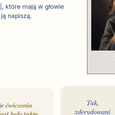
t
, które mają w głowie
 ją napiszą.
Tak,
je
ćwiczenia
zdecydowani
ast były takie,