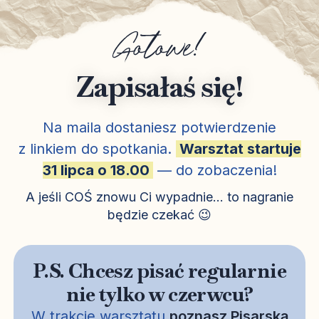
Gotowe!
Zapisałaś się!
Na maila dostaniesz potwierdzenie
z linkiem do spotkania.
Warsztat startuje
31 lipca o 18.00
— do zobaczenia!
A jeśli COŚ znowu Ci wypadnie… to nagranie
będzie czekać 😉
P.S. Chcesz pisać regularnie
nie tylko w czerwcu?
W trakcie warsztatu
poznasz Pisarską